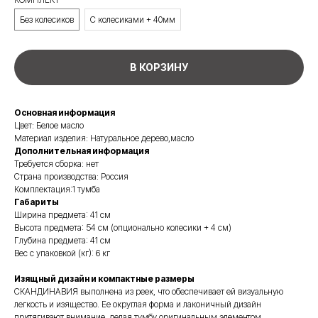
Без колесиков
С колесиками + 40мм
В КОРЗИНУ
Основная информация
Цвет: Белое масло
Материал изделия: Натуральное дерево,масло
Дополнительная информация
Требуется сборка: нет
Страна производства: Россия
Комплектация:1 тумба
Габариты
Ширина предмета: 41 см
Высота предмета: 54 см (опционально колесики + 4 см)
Глубина предмета: 41 см
Вес с упаковкой (кг): 6 кг
Изящный дизайн и компактные размеры
СКАНДИНАВИЯ выполнена из реек, что обеспечивает ей визуальную
легкость и изящество. Ее округлая форма и лаконичный дизайн
притягивают внимание, делая тумбу оригинальным элементом