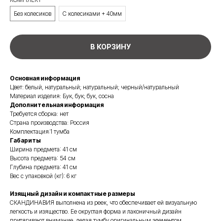
Без колесиков
С колесиками + 40мм
В КОРЗИНУ
Основная информация
Цвет: белый, натуральный; натуральный; черный/натуральный
Материал изделия: Бук, бук; бук, сосна
Дополнительная информация
Требуется сборка: нет
Страна производства: Россия
Комплектация:1 тумба
Габариты
Ширина предмета: 41 см
Высота предмета: 54 см
Глубина предмета: 41 см
Вес с упаковкой (кг): 6 кг
Изящный дизайн и компактные размеры
СКАНДИНАВИЯ выполнена из реек, что обеспечивает ей визуальную
легкость и изящество. Ее округлая форма и лаконичный дизайн
притягивают внимание, делая тумбу оригинальным элементом